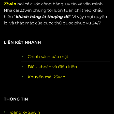
23win
nơi cá cược công bằng, uy tín và văn minh.
Nhà cái 23win chúng tôi luôn tuân chỉ theo khẩu
hiệu "
khách hàng là thượng đế
". Vì vậy mọi quyền
lợi và thắc mắc của cược thủ được phục vụ 24/7.
LIÊN KẾT NHANH
Chính sách bảo mật
Điều khoản và điều kiện
Khuyến mãi 23win
THÔNG TIN
Đăng ký 23win