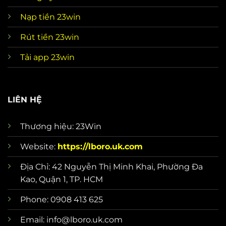
Nạp tiền 23win
Rút tiền 23win
Tải app 23win
LIÊN HỆ
Thương hiệu: 23Win
Website:
https://lboro.uk.com
Địa Chỉ: 42 Nguyễn Thị Minh Khai, Phường Đa
Kao, Quận 1, TP. HCM
Phone: 0908 413 625
Email:
info@lboro.uk.com