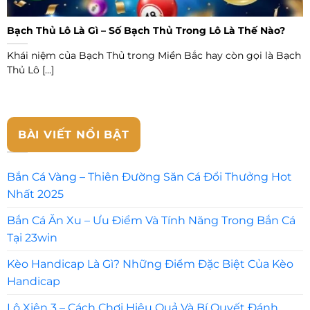
Bạch Thủ Lô Là Gì – Số Bạch Thủ Trong Lô Là Thế Nào?
Khái niệm của Bạch Thủ trong Miền Bắc hay còn gọi là Bạch
Thủ Lô [...]
BÀI VIẾT NỔI BẬT
Bắn Cá Vàng – Thiên Đường Săn Cá Đổi Thưởng Hot
Nhất 2025
Bắn Cá Ăn Xu – Ưu Điểm Và Tính Năng Trong Bắn Cá
Tại 23win
Kèo Handicap Là Gì? Những Điểm Đặc Biệt Của Kèo
Handicap
Lô Xiên 3 – Cách Chơi Hiệu Quả Và Bí Quyết Đánh